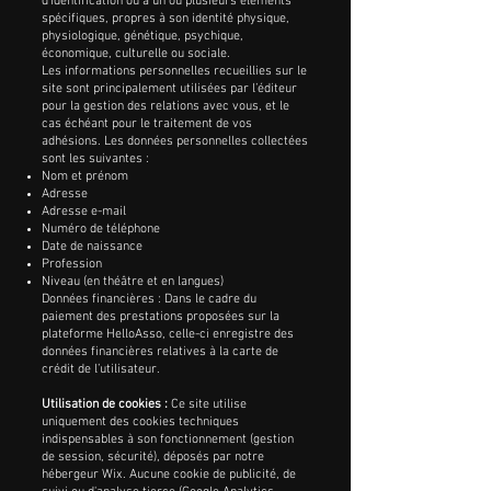
d’identification ou à un ou plusieurs éléments
spécifiques, propres à son identité physique,
physiologique, génétique, psychique,
économique, culturelle ou sociale.
Les informations personnelles recueillies sur le
site sont principalement utilisées par l’éditeur
pour la gestion des relations avec vous, et le
cas échéant pour le traitement de vos
adhésions. Les données personnelles collectées
sont les suivantes :
Nom et prénom
Adresse
Adresse e-mail
Numéro de téléphone
Date de naissance
Profession
Niveau (en théâtre et en langues)
Données financières : Dans le cadre du
paiement des prestations proposées sur la
plateforme HelloAsso, celle-ci enregistre des
données financières relatives à la carte de
crédit de l’utilisateur.
Utilisation de cookies :
Ce site utilise
uniquement des cookies techniques
indispensables à son fonctionnement (gestion
de session, sécurité), déposés par notre
hébergeur Wix. Aucune cookie de publicité, de