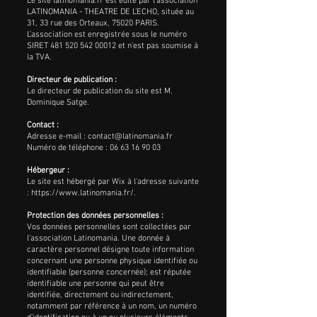
Le site latinomania.fr est édité par l'association
LATINOMANIA - THEATRE DE L’ECHO, située au
31, 33 rue des Orteaux, 75020 PARIS.
L'association est enregistrée sous le numéro
SIRET 481 520 542 00012 et n'est pas soumise à
la TVA.
Directeur de publication :
Le directeur de publication du site est M.
Dominique Satge.
Contact :
Adresse e-mail :
contact@latinomania.fr
Numéro de téléphone : 06 63 16 90 03
Hébergeur :
Le site est hébergé par Wix à l'adresse suivante
: https://www.latinomania.fr/.
Protection des données personnelles :
Vos données personnelles sont collectées par
l’association Latinomania. Une donnée à
caractère personnel désigne toute information
concernant une personne physique identifiée ou
identifiable (personne concernée); est réputée
identifiable une personne qui peut être
identifiée, directement ou indirectement,
notamment par référence à un nom, un numéro