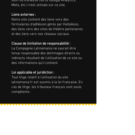
suivi ou d'analyse tierce (Google Analytics,
Meta, etc.) n'est utilisée sur ce site.
Liens externes :
Notre site contient des liens vers des
formulaires d'adhésion gérés par HelloAsso,
des liens vers des sites de théâtre partenaires
et des liens vers nos réseaux sociaux.
Clause de limitation de responsabilité :
La Compagnie Latinomania ne saurait être
tenue responsable des dommages directs ou
indirects résultant de l'utilisation de ce site ou
des informations qu'il contient.
Loi applicable et juridiction :
Tout litige relatif à l'utilisation du site
latinomania.fr est soumis à la loi française. En
cas de litige, les tribunaux français sont seuls
compétents.